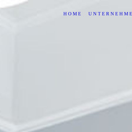
H O M E
U N T E R N E H M 