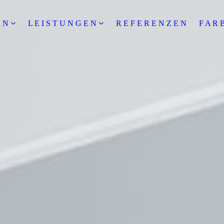
E N
L E I S T U N G E N
R E F E R E N Z E N
F A R 