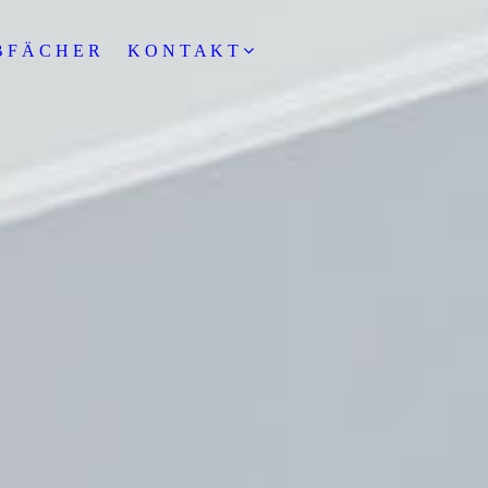
B F Ä C H E R
K O N T A K T