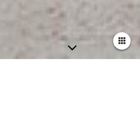
FARBEN BEREICHERN UNSERE LEBEN
Wohnen heißt auch Wohl­fühlen
Die Firma existiert schon seit 2002 und ist bekannt für ihre
qualitativ hochwertige Arbeit und Zuverlässigkeit.
Mit
jahrelanger Arbeitserfahrung
garantieren unsere Mitarbeiter,
dass sämtliche Arbeiten stets optimal und gewissenhaft